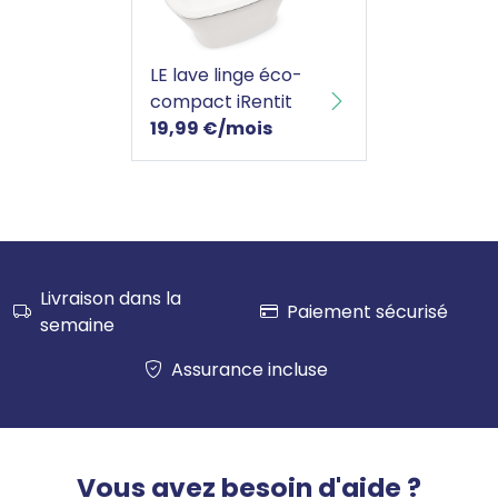
LE lave linge éco-compact iRentit
LE lave linge éco-
compact iRentit
19,99 €/mois
Livraison dans la
Paiement sécurisé
semaine
Assurance incluse
Vous avez besoin d'aide ?