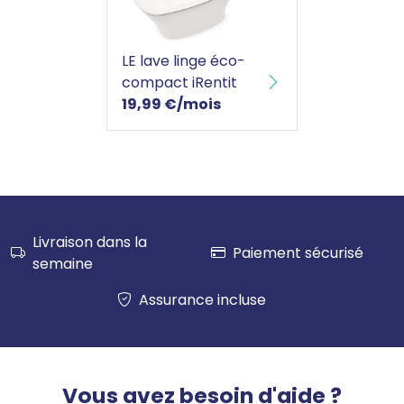
LE lave linge éco-compact iRentit
LE lave linge éco-
compact iRentit
19,99 €/mois
Livraison dans la
Paiement sécurisé
semaine
Assurance incluse
Vous avez besoin d'aide ?