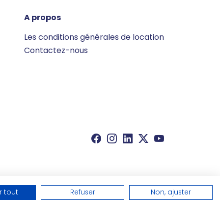
A propos
Les conditions générales de location
Contactez-nous
 tout
Refuser
Non, ajuster
ons légales
Politique de confidentialité
ies