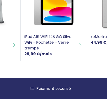
iPad A16 WIFI 128 GO Silver WiFi + Pochette
reMarka
iPad A16 WIFI 128 GO Silver
reMarka
WiFi + Pochette + Verre
44,99 €
trempé
29,99 €/mois
Paiement sécurisé