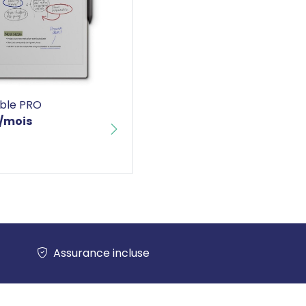
 + Verre trempé
ble PRO
ble PRO
/mois
Assurance incluse