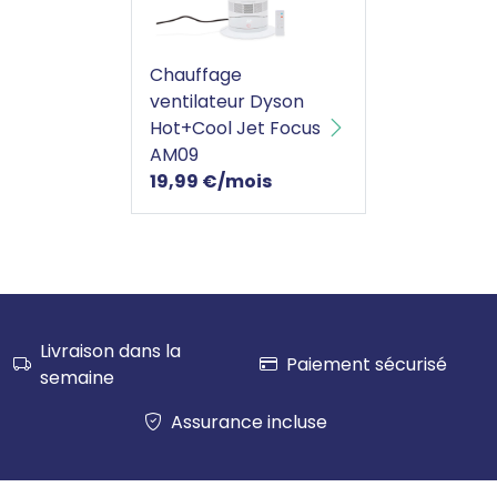
Chauffage ventilateur Dyson Hot+Cool 
Chauffage
ventilateur Dyson
Hot+Cool Jet Focus
AM09
19,99 €/mois
Livraison dans la
Paiement sécurisé
semaine
Assurance incluse