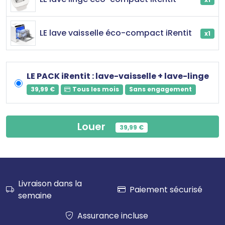
LE lave vaisselle éco-compact iRentit
x1
LE PACK iRentit : lave-vaisselle + lave-linge
39,99 €
Tous les mois
Sans engagement
Louer
39,99 €
Livraison dans la
Paiement sécurisé
semaine
Assurance incluse