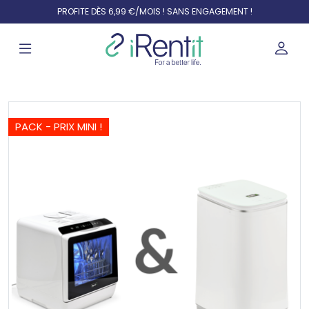
PROFITE DÈS 6,99 €/MOIS ! SANS ENGAGEMENT !
PACK - PRIX MINI !