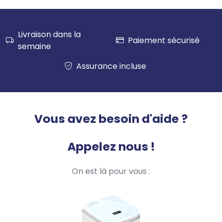
- Puissance : 1 300 W
- Tension universelle : 220-240
- Poids : 0,611 kg
Livraison dans la
Paiement sécurisé
semaine
Panne :
Franchise
0 €
Assurance incluse
✅ - Toute panne d’un matériel
❌ - Pannes issues d’un mauvais usage du
matériel
Vous avez besoin d'aide ?
Casse :
Franchise
199 €
Appelez nous !
✅ - Casse accidentelle
On est là pour vous :
✅ - Dommages dus aux liquides
✅ - Usure et dommages anormaux
❌ - Dommages intentionnels