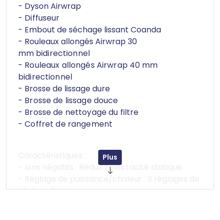
- Dyson Airwrap
- Diffuseur
- Embout de séchage lissant Coanda
- Rouleaux allongés Airwrap 30
mm
bidirectionnel
- Rouleaux allongés Airwrap 40 mm
bidirectionnel
- Brosse de lissage dure
- Brosse de lissage douce
- Brosse de nettoyage du filtre
- Coffret de rangement
Caractéristiques :
Plus
- Ions négatifs : Réduit l’électricité statique
- Réglage de puissance/chaleur : 3 réglages de
chaleur, 3 vitesses
- Longueur du câble : 267,5 cm
- Flux d'air : 13,5 l/s