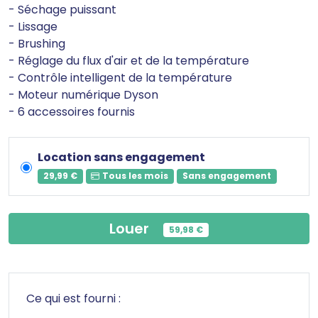
- Séchage puissant
- Lissage
- Brushing
- Réglage du flux d'air et de la température
- Contrôle intelligent de la température
- Moteur numérique Dyson
- 6 accessoires fournis
Q
Location sans engagement
29,99 €
Tous les mois
Sans engagement
Louer
59,98 €
Ce qui est fourni :